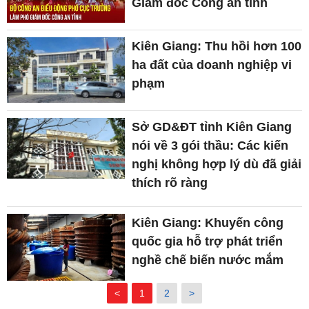
Giám đốc Công an tỉnh
Kiên Giang: Thu hồi hơn 100
ha đất của doanh nghiệp vi
phạm
Sở GD&ĐT tỉnh Kiên Giang
nói về 3 gói thầu: Các kiến
nghị không hợp lý dù đã giải
thích rõ ràng
Kiên Giang: Khuyến công
quốc gia hỗ trợ phát triển
nghề chế biến nước mắm
<
1
2
>