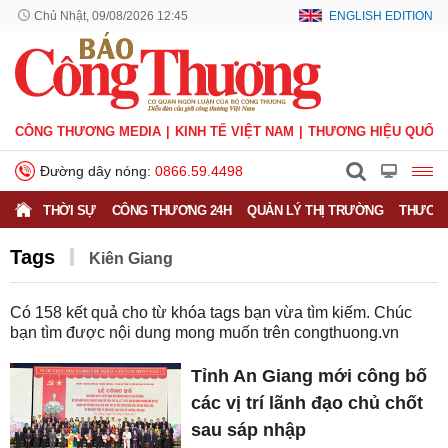
Chủ Nhật, 09/08/2026 12:45
ENGLISH EDITION
CÔNG THƯƠNG MEDIA
KINH TẾ VIỆT NAM
THƯƠNG HIỆU QUỐC 
Đường dây nóng:
0866.59.4498
THỜI SỰ
CÔNG THƯƠNG 24H
QUẢN LÝ THỊ TRƯỜNG
THƯƠNG
Tags
Kiên Giang
Có
158
kết quả cho từ khóa tags bạn vừa tìm kiếm. Chúc
bạn tìm được nội dung mong muốn trên
congthuong.vn
Tỉnh An Giang mới công bố
các vị trí lãnh đạo chủ chốt
sau sáp nhập