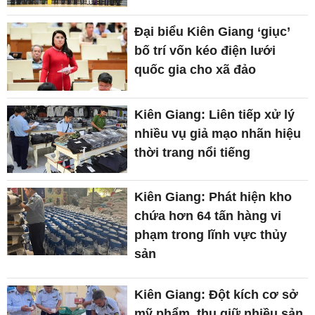
Đại biểu Kiên Giang ‘giục’
bố trí vốn kéo điện lưới
quốc gia cho xã đảo
Kiên Giang: Liên tiếp xử lý
nhiều vụ giả mạo nhãn hiệu
thời trang nổi tiếng
Kiên Giang: Phát hiện kho
chứa hơn 64 tấn hàng vi
phạm trong lĩnh vực thủy
sản
Kiên Giang: Đột kích cơ sở
mỹ phẩm, thu giữ nhiều sản