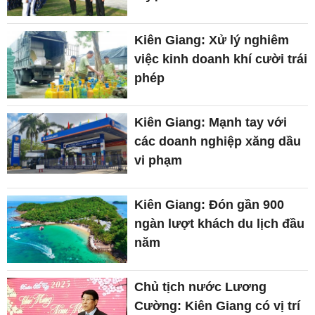
Kiên Giang: Xử lý nghiêm
việc kinh doanh khí cười trái
phép
Kiên Giang: Mạnh tay với
các doanh nghiệp xăng dầu
vi phạm
Kiên Giang: Đón gần 900
ngàn lượt khách du lịch đầu
năm
Chủ tịch nước Lương
Cường: Kiên Giang có vị trí