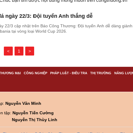
. Chúc bạn tìm được nội dung mong muốn trên
congthuong.vn
á ngày 22/3: Đội tuyển Anh thắng dễ
ày 22/3 cập nhật trên Báo Công Thương: Đội tuyển Anh dễ dàng giành
lbania tại vòng loại World Cup 2026.
<
1
>
THƯƠNG MẠI
CÔNG NGHIỆP
PHÁP LUẬT - ĐIỀU TRA
THỊ TRƯỜNG
NĂNG LƯỢ
ập:
Nguyễn Văn Minh
ên tập:
Nguyễn Tiến Cường
Nguyễn Thị Thùy Linh