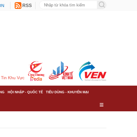
ON
RSS
Tin Khu Vực
NG
HỘI NHẬP - QUỐC TẾ
TIÊU DÙNG - KHUYẾN MẠI