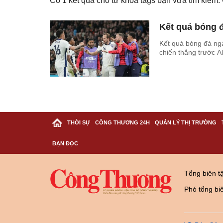
Có
1
kết quả cho từ khóa tags bạn vừa tìm kiếm
Kết quả bóng đ
Kết quả bóng đá ng
chiến thắng trước A
THỜI SỰ
CÔNG THƯƠNG 24H
QUẢN LÝ THỊ TRƯỜNG
BẠN ĐỌC
Tổng biên t
Phó tổng bi