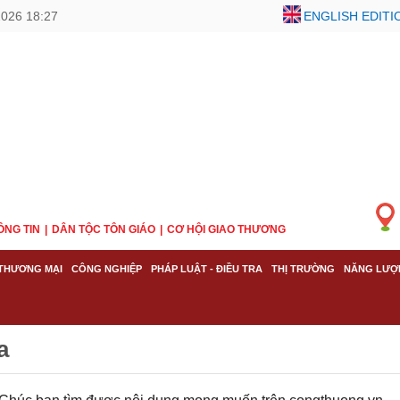
2026 18:27
ENGLISH EDITI
ÔNG TIN
DÂN TỘC TÔN GIÁO
CƠ HỘI GIAO THƯƠNG
THƯƠNG MẠI
CÔNG NGHIỆP
PHÁP LUẬT - ĐIỀU TRA
THỊ TRƯỜNG
NĂNG LƯỢ
a