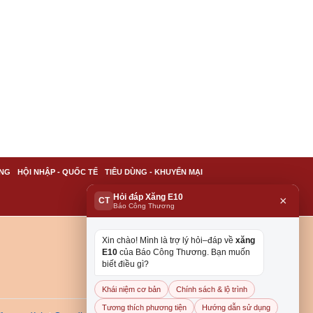
NG
HỘI NHẬP - QUỐC TẾ
TIÊU DÙNG - KHUYẾN MẠI
Hỏi đáp Xăng E10
×
CT
Báo Công Thương
Xin chào! Mình là trợ lý hỏi–đáp về
xăng
E10
của Báo Công Thương. Bạn muốn
biết điều gì?
Khái niệm cơ bản
Chính sách & lộ trình
Tương thích phương tiện
Hướng dẫn sử dụng