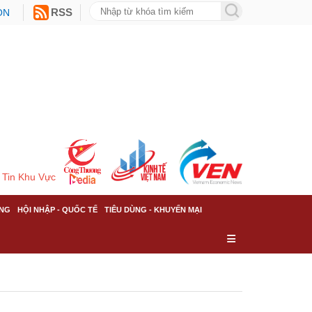
ON
RSS
Tin Khu Vực
NG
HỘI NHẬP - QUỐC TẾ
TIÊU DÙNG - KHUYẾN MẠI