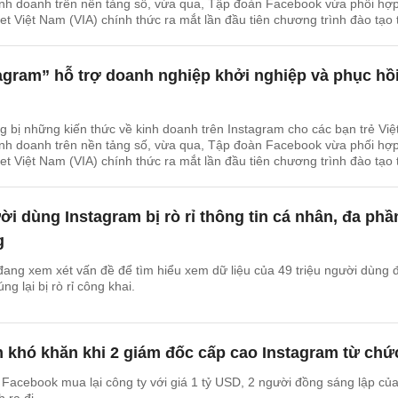
inh doanh trên nền tảng số, vừa qua, Tập đoàn Facebook vừa phối hợ
et Việt Nam (VIA) chính thức ra mắt lần đầu tiên chương trình đào tạo 
stagram” (Instagram Academy).
agram” hỗ trợ doanh nghiệp khởi nghiệp và phục hồ
g bị những kiến thức về kinh doanh trên Instagram cho các bạn trẻ Việ
inh doanh trên nền tảng số, vừa qua, Tập đoàn Facebook vừa phối hợ
et Việt Nam (VIA) chính thức ra mắt lần đầu tiên chương trình đào tạo 
tagram”.
ời dùng Instagram bị rò rỉ thông tin cá nhân, đa phầ
g
 đang xem xét vấn đề để tìm hiểu xem dữ liệu của 49 triệu người dùng 
ng lại bị rò rỉ công khai.
 khó khăn khi 2 giám đốc cấp cao Instagram từ chứ
Facebook mua lại công ty với giá 1 tỷ USD, 2 người đồng sáng lập củ