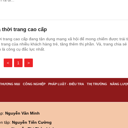
 ra đi...
 thời trang cao cấp
i trang cao cấp đang tận dụng mạng xã hội để mong chiếm được trái t
i trang của nhiều khách hàng trẻ, tăng thêm thị phần. Và, trang chia sẻ
 là công cụ đắc lực nhất.
<
1
>
THƯƠNG MẠI
CÔNG NGHIỆP
PHÁP LUẬT - ĐIỀU TRA
THỊ TRƯỜNG
NĂNG LƯỢ
ập:
Nguyễn Văn Minh
ên tập:
Nguyễn Tiến Cường