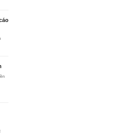
 cáo
u
m
nền
t