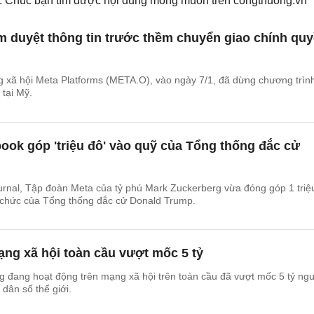
ếm. Chúc bạn tìm được nội dung mong muốn trên
congthuong.vn
m duyệt thông tin trước thềm chuyển giao chính qu
g xã hội Meta Platforms (META.O), vào ngày 7/1, đã dừng chương trìn
 tại Mỹ.
ok góp 'triệu đô' vào quỹ của Tổng thống đắc cử
urnal, Tập đoàn Meta của tỷ phú Mark Zuckerberg vừa đóng góp 1 triệ
chức của Tổng thống đắc cử Donald Trump.
ng xã hội toàn cầu vượt mốc 5 tỷ
 đang hoạt động trên mạng xã hội trên toàn cầu đã vượt mốc 5 tỷ ngư
dân số thế giới.