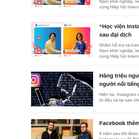
Nam khởi nghiệp, k
cùng Hiệp hội Intern
tuyến “Học viện In
“Học viện Inst
sau đại dịch
Nhằm hỗ trợ và tran
Nam khởi nghiệp, k
cùng Hiệp hội Intern
tuyến “Học viện Ins
Hàng triệu ngư
người nổi tiến
Hiện tại, Instagram
từ đâu và tại sao chú
Facebook thêm
6 năm sau khi được 