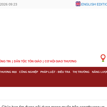
2026 09:23
ENGLISH EDITI
ÔNG TIN
DÂN TỘC TÔN GIÁO
CƠ HỘI GIAO THƯƠNG
THƯƠNG MẠI
CÔNG NGHIỆP
PHÁP LUẬT - ĐIỀU TRA
THỊ TRƯỜNG
NĂNG LƯỢ