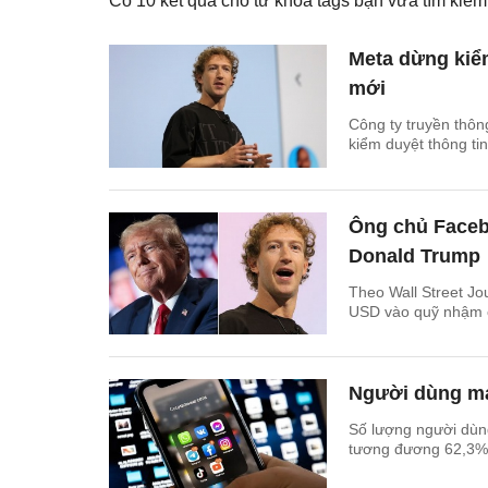
Có
10
kết quả cho từ khóa tags bạn vừa tìm ki
Meta dừng kiể
mới
Công ty truyền thôn
kiểm duyệt thông tin
Ông chủ Facebo
Donald Trump
Theo Wall Street Jo
USD vào quỹ nhậm 
Người dùng mạ
Số lượng người dùng
tương đương 62,3% 