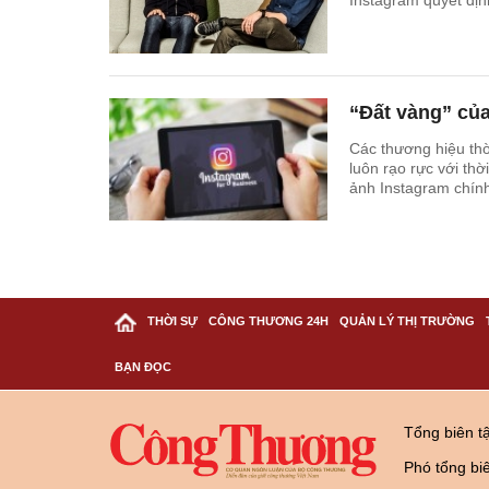
Instagram quyết định
“Đất vàng” của
Các thương hiệu thờ
luôn rạo rực với thờ
ảnh Instagram chính
THỜI SỰ
CÔNG THƯƠNG 24H
QUẢN LÝ THỊ TRƯỜNG
BẠN ĐỌC
Tổng biên t
Phó tổng bi