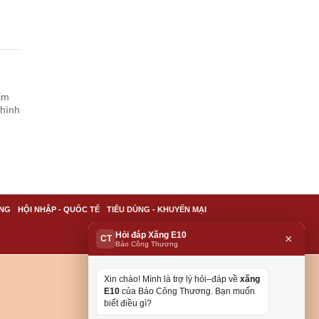
im
 hình
NG
HỘI NHẬP - QUỐC TẾ
TIÊU DÙNG - KHUYẾN MẠI
Hỏi đáp Xăng E10
×
CT
Báo Công Thương
Xin chào! Mình là trợ lý hỏi–đáp về
xăng
E10
của Báo Công Thương. Bạn muốn
biết điều gì?