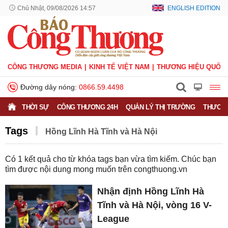
Chủ Nhật, 09/08/2026 14:57
ENGLISH EDITION
CÔNG THƯƠNG MEDIA
KINH TẾ VIỆT NAM
THƯƠNG HIỆU QUỐC 
Đường dây nóng:
0866.59.4498
THỜI SỰ
CÔNG THƯƠNG 24H
QUẢN LÝ THỊ TRƯỜNG
THƯƠNG
Tags
Hồng Lĩnh Hà Tĩnh và Hà Nội
Có
1
kết quả cho từ khóa tags bạn vừa tìm kiếm. Chúc bạn
tìm được nội dung mong muốn trên
congthuong.vn
Nhận định Hồng Lĩnh Hà
Tĩnh và Hà Nội, vòng 16 V-
League