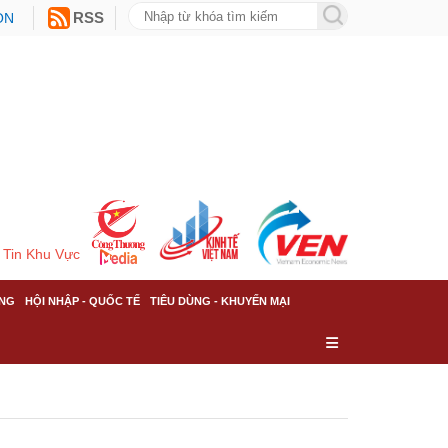
ON
RSS
Tin Khu Vực
NG
HỘI NHẬP - QUỐC TẾ
TIÊU DÙNG - KHUYẾN MẠI