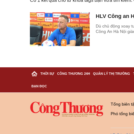
Có
1
kết quả cho từ khóa tags bạn vừa tìm kiếm
HLV Công an Hà
Dù chủ động xoay tu
Công An Hà Nội giàn
THỜI SỰ
CÔNG THƯƠNG 24H
QUẢN LÝ THỊ TRƯỜNG
BẠN ĐỌC
Tổng biên t
Phó tổng bi