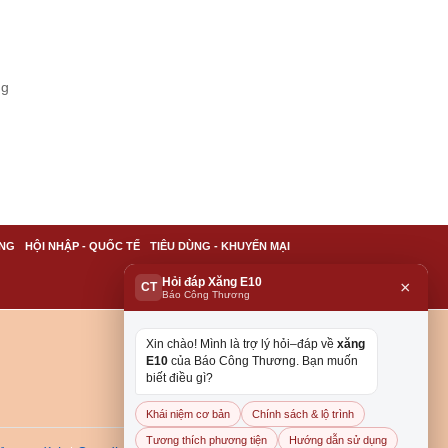
ng
NG
HỘI NHẬP - QUỐC TẾ
TIÊU DÙNG - KHUYẾN MẠI
Hỏi đáp Xăng E10
×
CT
Báo Công Thương
Xin chào! Mình là trợ lý hỏi–đáp về
xăng
E10
của Báo Công Thương. Bạn muốn
biết điều gì?
Khái niệm cơ bản
Chính sách & lộ trình
Tương thích phương tiện
Hướng dẫn sử dụng