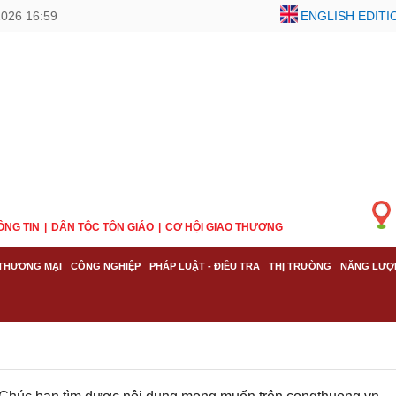
2026 16:59
ENGLISH EDITI
ÔNG TIN
DÂN TỘC TÔN GIÁO
CƠ HỘI GIAO THƯƠNG
THƯƠNG MẠI
CÔNG NGHIỆP
PHÁP LUẬT - ĐIỀU TRA
THỊ TRƯỜNG
NĂNG LƯỢ