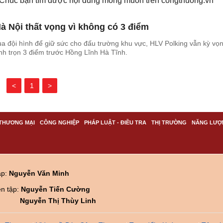
. Chúc bạn tìm được nội dung mong muốn trên
congthuong.vn
 Nội thất vọng vì không có 3 điểm
a đội hình để giữ sức cho đấu trường khu vực, HLV Polking vẫn kỳ vọ
h trọn 3 điểm trước Hồng Lĩnh Hà Tĩnh.
<
1
>
THƯƠNG MẠI
CÔNG NGHIỆP
PHÁP LUẬT - ĐIỀU TRA
THỊ TRƯỜNG
NĂNG LƯỢ
ập:
Nguyễn Văn Minh
ên tập:
Nguyễn Tiến Cường
Nguyễn Thị Thùy Linh