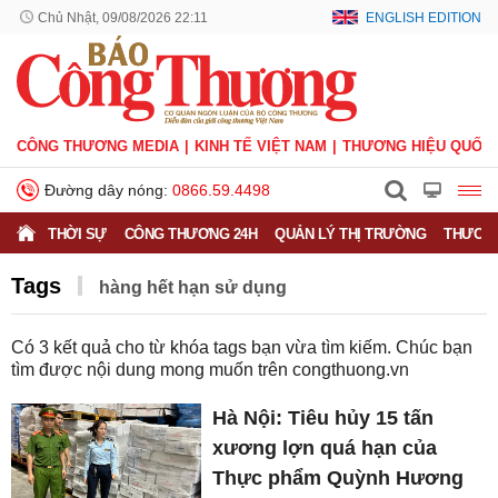
Chủ Nhật, 09/08/2026 22:11
ENGLISH EDITION
CÔNG THƯƠNG MEDIA
KINH TẾ VIỆT NAM
THƯƠNG HIỆU QUỐC 
Đường dây nóng:
0866.59.4498
THỜI SỰ
CÔNG THƯƠNG 24H
QUẢN LÝ THỊ TRƯỜNG
THƯƠNG
Tags
hàng hết hạn sử dụng
Có
3
kết quả cho từ khóa tags bạn vừa tìm kiếm. Chúc bạn
tìm được nội dung mong muốn trên
congthuong.vn
Hà Nội: Tiêu hủy 15 tấn
xương lợn quá hạn của
Thực phẩm Quỳnh Hương