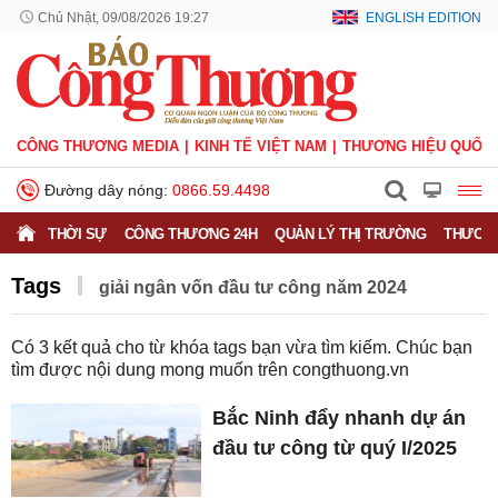
Chủ Nhật, 09/08/2026 19:27
ENGLISH EDITION
CÔNG THƯƠNG MEDIA
KINH TẾ VIỆT NAM
THƯƠNG HIỆU QUỐC 
Đường dây nóng:
0866.59.4498
THỜI SỰ
CÔNG THƯƠNG 24H
QUẢN LÝ THỊ TRƯỜNG
THƯƠNG
Tags
giải ngân vốn đầu tư công năm 2024
Có
3
kết quả cho từ khóa tags bạn vừa tìm kiếm. Chúc bạn
tìm được nội dung mong muốn trên
congthuong.vn
Bắc Ninh đẩy nhanh dự án
đầu tư công từ quý I/2025