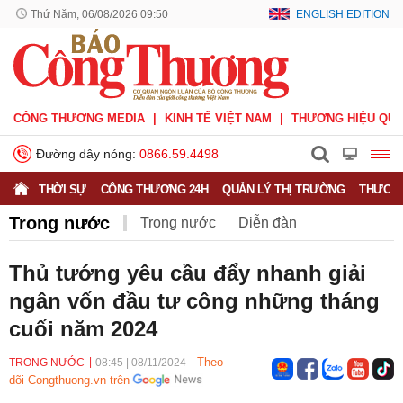
Thứ Năm, 06/08/2026 09:51
ENGLISH EDITION
CÔNG THƯƠNG MEDIA
KINH TẾ VIỆT NAM
THƯƠNG HIỆU QUỐ
Đường dây nóng:
0866.59.4498
THỜI SỰ
CÔNG THƯƠNG 24H
QUẢN LÝ THỊ TRƯỜNG
THƯƠNG
Trong nước
Trong nước
Diễn đàn
Hoạt động của Lãnh đạo Đảng, Nhà nước
Thủ tướng yêu cầu đẩy nhanh giải
ngân vốn đầu tư công những tháng
Bầu cử Quốc hội Khoá XVI
cuối năm 2024
Theo
TRONG NƯỚC
08:45
|
08/11/2024
dõi Congthuong.vn trên