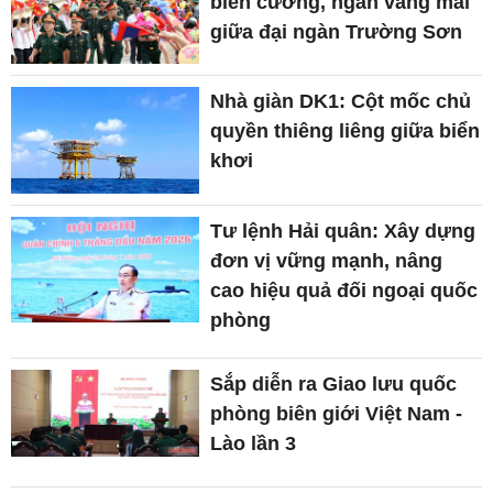
biên cương, ngân vang mãi
giữa đại ngàn Trường Sơn
Nhà giàn DK1: Cột mốc chủ
quyền thiêng liêng giữa biển
khơi
Tư lệnh Hải quân: Xây dựng
đơn vị vững mạnh, nâng
cao hiệu quả đối ngoại quốc
phòng
Sắp diễn ra Giao lưu quốc
phòng biên giới Việt Nam -
Lào lần 3