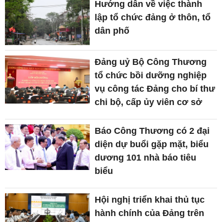
Hướng dẫn về việc thành
lập tổ chức đảng ở thôn, tổ
dân phố
Đảng uỷ Bộ Công Thương
tổ chức bồi dưỡng nghiệp
vụ công tác Đảng cho bí thư
chi bộ, cấp ủy viên cơ sở
Báo Công Thương có 2 đại
diện dự buổi gặp mặt, biểu
dương 101 nhà báo tiêu
biểu
Hội nghị triển khai thủ tục
hành chính của Đảng trên