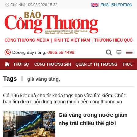
Chủ Nhật, 09/08/2026 15:32
ENGLISH EDITION
CÔNG THƯƠNG MEDIA
KINH TẾ VIỆT NAM
THƯƠNG HIỆU QUỐC 
Đường dây nóng:
0866.59.4498
THỜI SỰ
CÔNG THƯƠNG 24H
QUẢN LÝ THỊ TRƯỜNG
THƯƠNG
Tags
giá vàng tăng,
Có
196
kết quả cho từ khóa tags bạn vừa tìm kiếm. Chúc
bạn tìm được nội dung mong muốn trên
congthuong.vn
Giá vàng trong nước giảm
nhẹ trái chiều thế giới