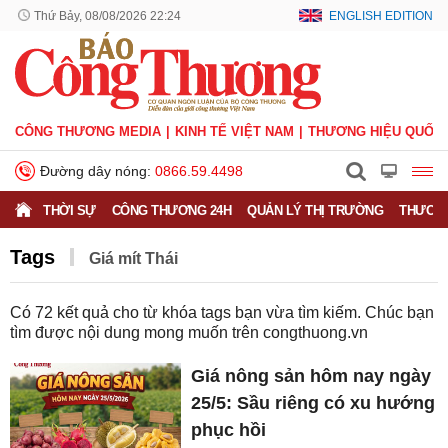
Thứ Bảy, 08/08/2026 22:24
ENGLISH EDITION
CÔNG THƯƠNG MEDIA
KINH TẾ VIỆT NAM
THƯƠNG HIỆU QUỐC 
Đường dây nóng:
0866.59.4498
THỜI SỰ
CÔNG THƯƠNG 24H
QUẢN LÝ THỊ TRƯỜNG
THƯƠNG
Tags
Giá mít Thái
Có
72
kết quả cho từ khóa tags bạn vừa tìm kiếm. Chúc bạn
tìm được nội dung mong muốn trên
congthuong.vn
Giá nông sản hôm nay ngày
25/5: Sầu riêng có xu hướng
phục hồi