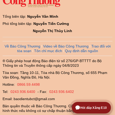
Tổng biên tập:
Nguyễn Văn Minh
Phó tổng biên tập:
Nguyễn Tiến Cường
Nguyễn Thị Thùy Linh
Về Báo Công Thương
Video về Báo Công Thương
Trao đổi với
tòa soạn
Tôn chỉ mục đích
Quy định dẫn nguồn
® Giấy phép hoạt động Báo điện tử số 276/GP-BTTTT do Bộ
Thông tin và Truyền thông cấp ngày 04/8/2023
Tòa soạn: Tầng 10-11, Tòa nhà Bộ Công Thương, số 655 Phạm
Văn Đồng, Nghĩa Đô, Hà Nội.
Hotline:
0866.59.4498
Tel:
0243.936.6400
- Fax:
0243.936.6402
Email:
baodientubct@gmail.com
Bản quyền thuộc về Báo Công Thương. Cấm sao chép dưới mọi
Hỏi đáp Xăng E10
hình thức nếu không có sự chấp thuận bằng văn bản.