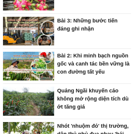
Bài 3: Những bước tiến
đáng ghi nhận
Bài 2: Khi minh bạch nguồn
gốc và canh tác bền vững là
con đường tất yếu
Quảng Ngãi khuyến cáo
không mở rộng diện tích dù
ớt tăng giá
Nhót 'nhuộm đỏ' thị trường,
dân thủ phủ đua nhau 'hái