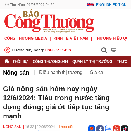
Thứ Năm, 06/08/2026 04:21
ENGLISH EDITION
CÔNG THƯƠNG MEDIA
KINH TẾ VIỆT NAM
THƯƠNG HIỆU QUỐ
Đường dây nóng:
0866.59.4498
THỜI SỰ
CÔNG THƯƠNG 24H
QUẢN LÝ THỊ TRƯỜNG
THƯƠNG
Nông sản
Điều hành thị trường
Giá cả
Hàng hóa
Nông sản
Thị trường miền núi
Giá nông sản hôm nay ngày
12/6/2024: Tiêu trong nước tăng
dựng đứng; giá ớt tiếp tục tăng
mạnh
Theo dõi
NÔNG SẢN
16:32
|
12/06/2024