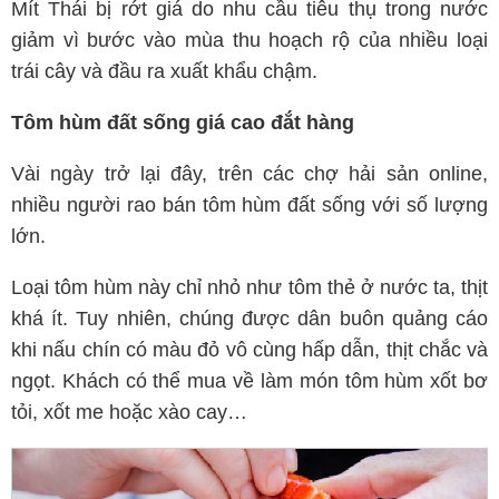
Mít Thái bị rớt giá do nhu cầu tiêu thụ trong nước
giảm vì bước vào mùa thu hoạch rộ của nhiều loại
trái cây và đầu ra xuất khẩu chậm.
Tôm hùm đất sống giá cao đắt hàng
Vài ngày trở lại đây, trên các chợ hải sản online,
nhiều người rao bán tôm hùm đất sống với số lượng
lớn.
Loại tôm hùm này chỉ nhỏ như tôm thẻ ở nước ta, thịt
khá ít. Tuy nhiên, chúng được dân buôn quảng cáo
khi nấu chín có màu đỏ vô cùng hấp dẫn, thịt chắc và
ngọt. Khách có thể mua về làm món tôm hùm xốt bơ
tỏi, xốt me hoặc xào cay…