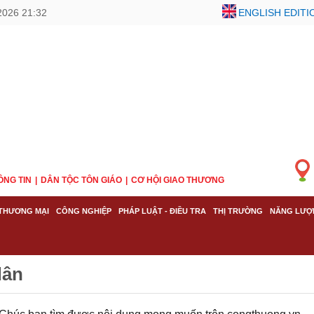
2026 21:32
ENGLISH EDITI
ÔNG TIN
DÂN TỘC TÔN GIÁO
CƠ HỘI GIAO THƯƠNG
THƯƠNG MẠI
CÔNG NGHIỆP
PHÁP LUẬT - ĐIỀU TRA
THỊ TRƯỜNG
NĂNG LƯỢ
dân