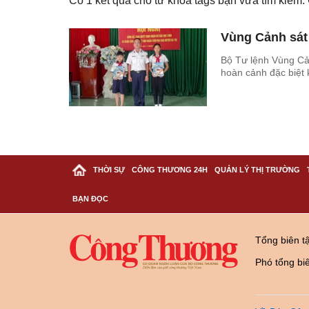
Có
1
kết quả cho từ khóa tags bạn vừa tìm kiếm
Vùng Cảnh sát
Bộ Tư lệnh Vùng Cả
hoàn cảnh đặc biệt 
THỜI SỰ
CÔNG THƯƠNG 24H
QUẢN LÝ THỊ TRƯỜNG
BẠN ĐỌC
Tổng biên t
Phó tổng bi