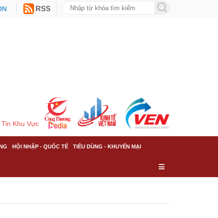
ON
RSS
Tin Khu Vực
NG
HỘI NHẬP - QUỐC TẾ
TIÊU DÙNG - KHUYẾN MẠI