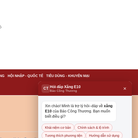
ó
NG
HỘI NHẬP - QUỐC TẾ
TIÊU DÙNG - KHUYẾN MẠI
Hỏi đáp Xăng E10
×
CT
Báo Công Thương
Xin chào! Mình là trợ lý hỏi–đáp về
xăng
E10
của Báo Công Thương. Bạn muốn
biết điều gì?
Khái niệm cơ bản
Chính sách & lộ trình
Tương thích phương tiện
Hướng dẫn sử dụng