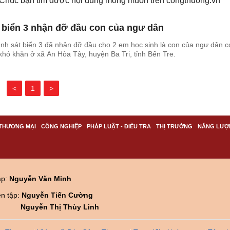
. Chúc bạn tìm được nội dung mong muốn trên
congthuong.vn
 biển 3 nhận đỡ đầu con của ngư dân
nh sát biển 3 đã nhận đỡ đầu cho 2 em học sinh là con của ngư dân c
khó khăn ở xã An Hòa Tây, huyện Ba Tri, tỉnh Bến Tre.
<
1
>
THƯƠNG MẠI
CÔNG NGHIỆP
PHÁP LUẬT - ĐIỀU TRA
THỊ TRƯỜNG
NĂNG LƯỢ
ập:
Nguyễn Văn Minh
ên tập:
Nguyễn Tiến Cường
Nguyễn Thị Thùy Linh