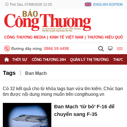
Thứ Sáu, 07/08/2026 12:20
ENGLISH EDITION
CÔNG THƯƠNG MEDIA
KINH TẾ VIỆT NAM
THƯƠNG HIỆU QUỐC 
Đường dây nóng:
0866.59.4498
THỜI SỰ
CÔNG THƯƠNG 24H
QUẢN LÝ THỊ TRƯỜNG
THƯƠNG
Tags
Đan Mạch
Có
32
kết quả cho từ khóa tags bạn vừa tìm kiếm. Chúc bạn
tìm được nội dung mong muốn trên
congthuong.vn
Đan Mạch ‘từ bỏ’ F-16 để
chuyển sang F-35