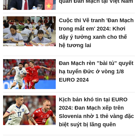
quán Đan Mạch tại Việt Nam
Cuộc thi Vẽ tranh 'Đan Mạch
trong mắt em' 2024: Khơi
dậy ý tưởng xanh cho thế
hệ tương lai
Đan Mạch rèn "bài tủ" quyết
hạ tuyển Đức ở vòng 1/8
EURO 2024
Kịch bản khó tin tại EURO
2024: Đan Mạch xếp trên
Slovenia nhờ 1 thẻ vàng đặc
biệt suýt bị lãng quên