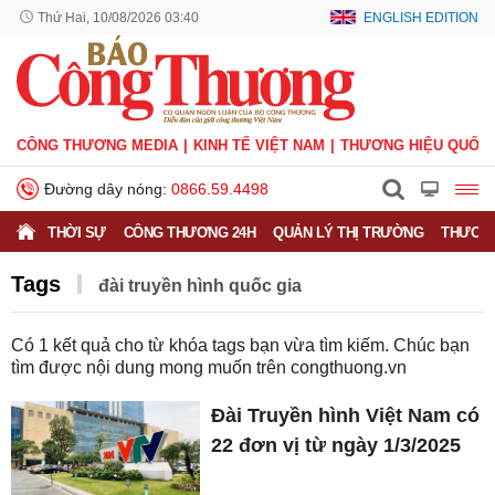
Thứ Hai, 10/08/2026 03:40
ENGLISH EDITION
CÔNG THƯƠNG MEDIA
KINH TẾ VIỆT NAM
THƯƠNG HIỆU QUỐC 
Đường dây nóng:
0866.59.4498
THỜI SỰ
CÔNG THƯƠNG 24H
QUẢN LÝ THỊ TRƯỜNG
THƯƠNG
Tags
đài truyền hình quốc gia
Có
1
kết quả cho từ khóa tags bạn vừa tìm kiếm. Chúc bạn
tìm được nội dung mong muốn trên
congthuong.vn
Đài Truyền hình Việt Nam có
22 đơn vị từ ngày 1/3/2025