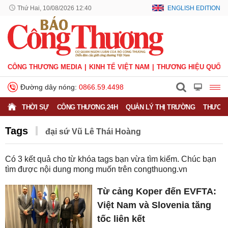
Thứ Hai, 10/08/2026 12:40
ENGLISH EDITION
CÔNG THƯƠNG MEDIA
KINH TẾ VIỆT NAM
THƯƠNG HIỆU QUỐC 
Đường dây nóng:
0866.59.4498
THỜI SỰ
CÔNG THƯƠNG 24H
QUẢN LÝ THỊ TRƯỜNG
THƯƠNG
Tags
đại sứ Vũ Lê Thái Hoàng
Có
3
kết quả cho từ khóa tags bạn vừa tìm kiếm. Chúc bạn
tìm được nội dung mong muốn trên
congthuong.vn
Từ cảng Koper đến EVFTA:
Việt Nam và Slovenia tăng
tốc liên kết