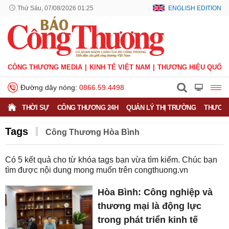
Thứ Sáu, 07/08/2026 01:25
ENGLISH EDITION
CÔNG THƯƠNG MEDIA
KINH TẾ VIỆT NAM
THƯƠNG HIỆU QUỐC 
Đường dây nóng:
0866.59.4498
THỜI SỰ
CÔNG THƯƠNG 24H
QUẢN LÝ THỊ TRƯỜNG
THƯƠNG
Tags
Công Thương Hòa Bình
Có
5
kết quả cho từ khóa tags bạn vừa tìm kiếm. Chúc bạn
tìm được nội dung mong muốn trên
congthuong.vn
Hòa Bình: Công nghiệp và
thương mại là động lực
trong phát triển kinh tế