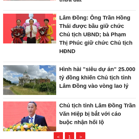
Lâm Đồng: Ông Trần Hồng
Thái được bầu giữ chức
Chủ tịch UBND; bà Phạm
Thị Phúc giữ chức Chủ tịch
HĐND
Hình hài "siêu dự án" 25.000
tỷ đồng khiến Chủ tịch tỉnh
Lâm Đồng vào vòng lao lý
Chủ tịch tỉnh Lâm Đồng Trần
Văn Hiệp bị bắt với cáo
buộc nhận hối lộ
<
1
>