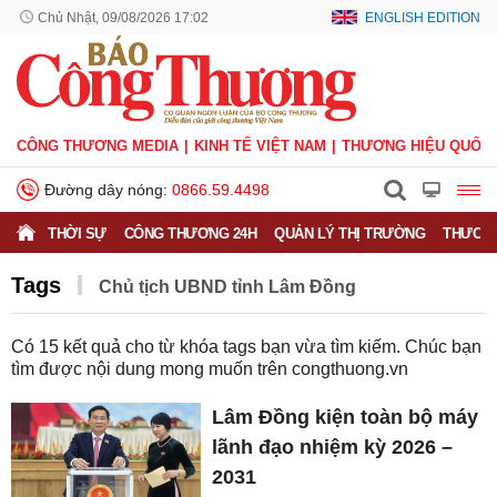
Chủ Nhật, 09/08/2026 17:02
ENGLISH EDITION
CÔNG THƯƠNG MEDIA
KINH TẾ VIỆT NAM
THƯƠNG HIỆU QUỐC 
Đường dây nóng:
0866.59.4498
THỜI SỰ
CÔNG THƯƠNG 24H
QUẢN LÝ THỊ TRƯỜNG
THƯƠNG
Tags
Chủ tịch UBND tỉnh Lâm Đồng
Có
15
kết quả cho từ khóa tags bạn vừa tìm kiếm. Chúc bạn
tìm được nội dung mong muốn trên
congthuong.vn
Lâm Đồng kiện toàn bộ máy
lãnh đạo nhiệm kỳ 2026 –
2031