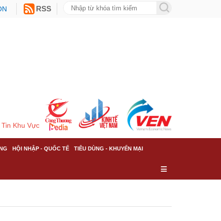
ON
RSS
Tin Khu Vực
NG
HỘI NHẬP - QUỐC TẾ
TIÊU DÙNG - KHUYẾN MẠI