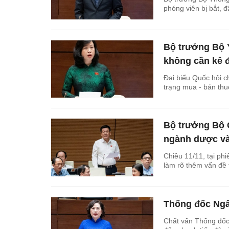
phóng viên bị bắt, đ
Bộ trưởng Bộ Y
không cần kê 
Đại biểu Quốc hội c
trạng mua - bán th
Bộ trưởng Bộ C
ngành dược và
Chiều 11/11, tại ph
làm rõ thêm vấn đề 
Thống đốc Ngân
Chất vấn Thống đốc