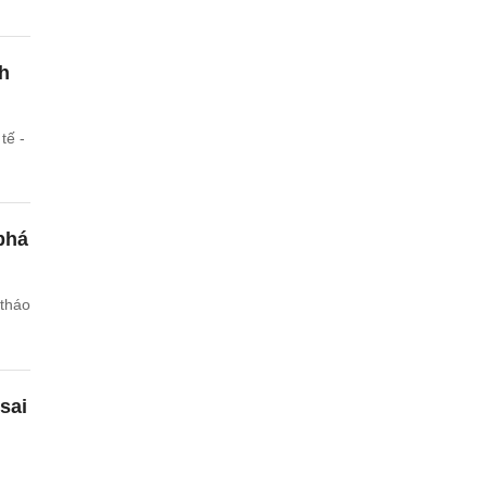
ch
tế -
phá
 tháo
sai