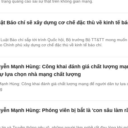
 trạng quảng cáo sai sự thật trên không gian mạng.
ật Báo chí sẽ xây dựng cơ chế đặc thù về kinh tế b
a Luật Báo chí sắp tới trình Quốc hội, Bộ trưởng Bộ TT&TT mong muốn
o Chính phủ xây dựng cơ chế đặc thù về kinh tế báo chí.
yễn Mạnh Hùng: Công khai đánh giá chất lượng mạ
tự lựa chọn nhà mạng chất lượng
ạnh Hùng: Công khai đánh giá chất lượng mạng để người dân tự lựa 
ng
ễn Mạnh Hùng: Phóng viên bị bắt là 'con sâu làm r
tin và Truyền thông nêu rõ, những người làm nghề rất đau lòng khi m