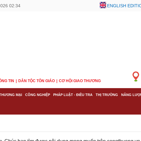
2026 02:34
ENGLISH EDITI
ÔNG TIN
DÂN TỘC TÔN GIÁO
CƠ HỘI GIAO THƯƠNG
THƯƠNG MẠI
CÔNG NGHIỆP
PHÁP LUẬT - ĐIỀU TRA
THỊ TRƯỜNG
NĂNG LƯỢ