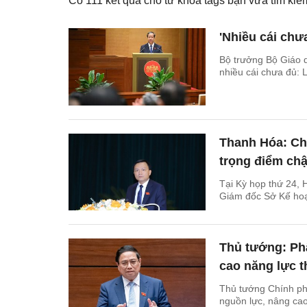
Có
111
kết quả cho từ khóa tags bạn vừa tìm k
'Nhiều cái chư
Bộ trưởng Bộ Giáo 
nhiều cái chưa đủ:
Thanh Hóa: Ch
trọng điểm chậ
Tại Kỳ họp thứ 24, 
Giám đốc Sở Kế hoạ
Thủ tướng: Phâ
cao năng lực t
Thủ tướng Chính ph
nguồn lực, nâng cao