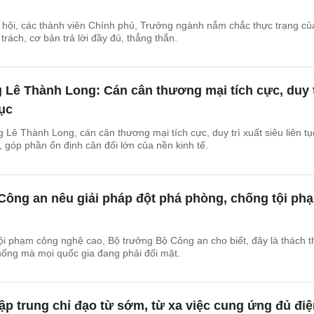
 hội, các thành viên Chính phủ, Trưởng ngành nắm chắc thực trạng củ
trách, cơ bản trả lời đầy đủ, thẳng thắn.
Lê Thành Long: Cán cân thương mại tích cực, duy t
tục
Lê Thành Long, cán cân thương mại tích cực, duy trì xuất siêu liên tụ
 góp phần ổn định cân đối lớn của nền kinh tế.
Công an nêu giải pháp đột phá phòng, chống tội ph
 tội phạm công nghệ cao, Bộ trưởng Bộ Công an cho biết, đây là thách 
thống mà mọi quốc gia đang phải đối mặt.
ập trung chỉ đạo từ sớm, từ xa việc cung ứng đủ điệ