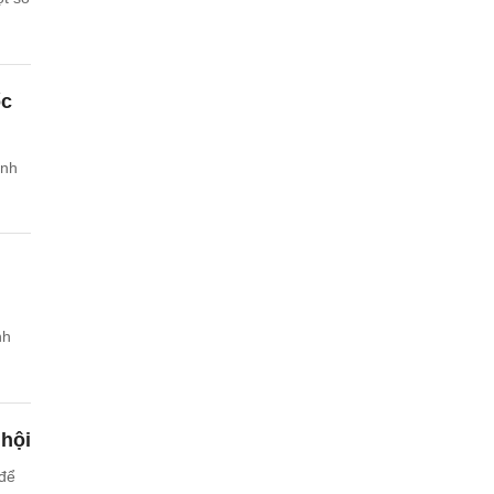
ốc
ình
nh
 hội
để