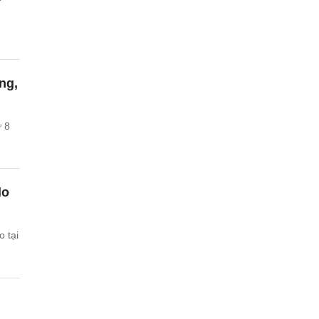
ng,
ứ 8
lo
o tại