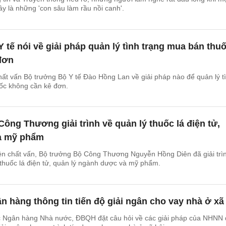
ây là những 'con sâu làm rầu nồi canh'.
 tế nói về giải pháp quản lý tình trạng mua bán thu
đơn
hất vấn Bộ trưởng Bộ Y tế Đào Hồng Lan về giải pháp nào để quản lý t
uốc không cần kê đơn.
ông Thương giải trình về quản lý thuốc lá điện tử,
 mỹ phẩm​
iên chất vấn, Bộ trưởng Bộ Công Thương Nguyễn Hồng Diên đã giải trì
thuốc lá điện tử, quản lý ngành dược và mỹ phẩm.
 hàng thông tin tiến độ giải ngân cho vay nhà ở xã
 Ngân hàng Nhà nước, ĐBQH đặt câu hỏi về các giải pháp của NHNN 