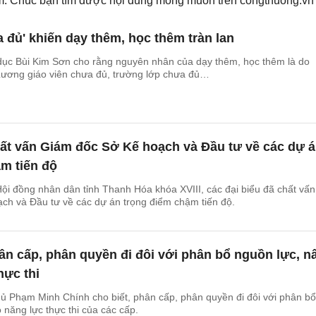
iếm. Chúc bạn tìm được nội dung mong muốn trên
congthuong.vn
a đủ' khiến dạy thêm, học thêm tràn lan
dục Bùi Kim Sơn cho rằng nguyên nhân của dạy thêm, học thêm là do
 Lương giáo viên chưa đủ, trường lớp chưa đủ…
ất vấn Giám đốc Sở Kế hoạch và Đầu tư về các dự 
m tiến độ
Hội đồng nhân dân tỉnh Thanh Hóa khóa XVIII, các đại biểu đã chất vấn
ch và Đầu tư về các dự án trọng điểm chậm tiến độ.
n cấp, phân quyền đi đôi với phân bổ nguồn lực, n
hực thi
ủ Phạm Minh Chính cho biết, phân cấp, phân quyền đi đôi với phân bổ
 năng lực thực thi của các cấp.