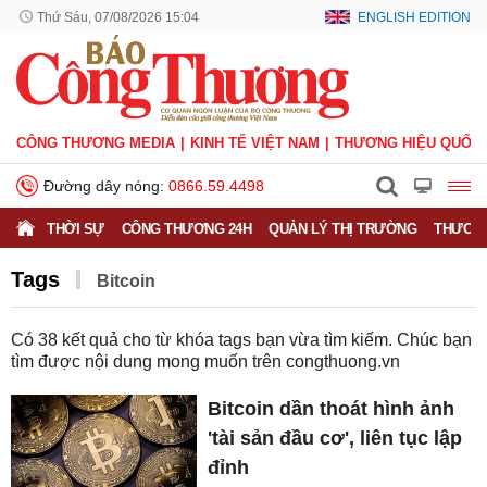
Thứ Sáu, 07/08/2026 15:04
ENGLISH EDITION
CÔNG THƯƠNG MEDIA
KINH TẾ VIỆT NAM
THƯƠNG HIỆU QUỐC 
Đường dây nóng:
0866.59.4498
THỜI SỰ
CÔNG THƯƠNG 24H
QUẢN LÝ THỊ TRƯỜNG
THƯƠNG
Tags
Bitcoin
Có
38
kết quả cho từ khóa tags bạn vừa tìm kiếm. Chúc bạn
tìm được nội dung mong muốn trên
congthuong.vn
Bitcoin dần thoát hình ảnh
'tài sản đầu cơ', liên tục lập
đỉnh