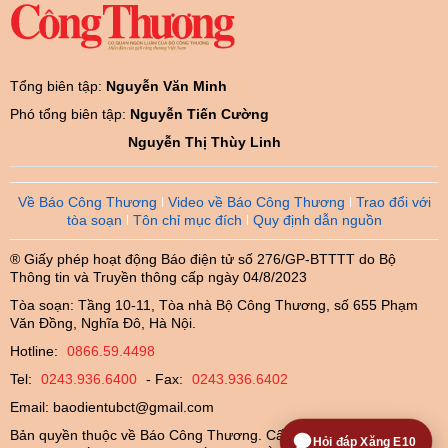
Tổng biên tập:
Nguyễn Văn Minh
Phó tổng biên tập:
Nguyễn Tiến Cường
Nguyễn Thị Thùy Linh
Về Báo Công Thương
Video về Báo Công Thương
Trao đổi với
tòa soạn
Tôn chỉ mục đích
Quy định dẫn nguồn
® Giấy phép hoạt động Báo điện tử số 276/GP-BTTTT do Bộ
Thông tin và Truyền thông cấp ngày 04/8/2023
Tòa soạn: Tầng 10-11, Tòa nhà Bộ Công Thương, số 655 Phạm
Văn Đồng, Nghĩa Đô, Hà Nội.
Hotline:
0866.59.4498
Tel:
0243.936.6400
- Fax:
0243.936.6402
Email:
baodientubct@gmail.com
Bản quyền thuộc về Báo Công Thương. Cấm sao chép dưới mọi
Hỏi đáp Xăng E10