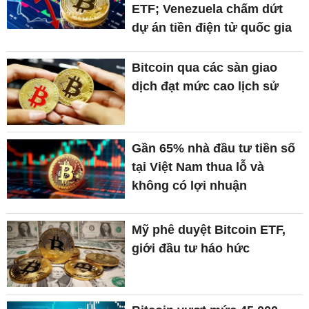
ETF; Venezuela chấm dứt
dự án tiền điện tử quốc gia
Bitcoin qua các sàn giao
dịch đạt mức cao lịch sử
Gần 65% nhà đầu tư tiền số
tại Việt Nam thua lỗ và
không có lợi nhuận
Mỹ phê duyệt Bitcoin ETF,
giới đầu tư háo hức