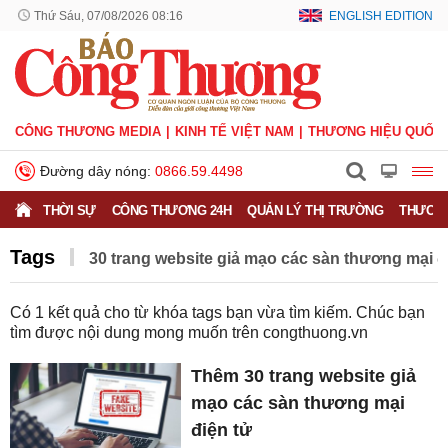
Thứ Sáu, 07/08/2026 08:16
ENGLISH EDITION
CÔNG THƯƠNG MEDIA
KINH TẾ VIỆT NAM
THƯƠNG HIỆU QUỐC 
Đường dây nóng:
0866.59.4498
THỜI SỰ
CÔNG THƯƠNG 24H
QUẢN LÝ THỊ TRƯỜNG
THƯƠNG
Tags
30 trang website giả mạo các sàn thương mại đ
Có
1
kết quả cho từ khóa tags bạn vừa tìm kiếm. Chúc bạn
tìm được nội dung mong muốn trên
congthuong.vn
Thêm 30 trang website giả
mạo các sàn thương mại
điện tử