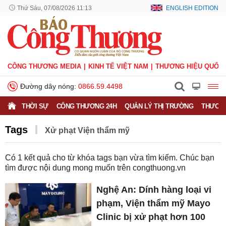
Thứ Sáu, 07/08/2026 11:13
ENGLISH EDITION
CÔNG THƯƠNG MEDIA
KINH TẾ VIỆT NAM
THƯƠNG HIỆU QUỐC 
Đường dây nóng:
0866.59.4498
THỜI SỰ
CÔNG THƯƠNG 24H
QUẢN LÝ THỊ TRƯỜNG
THƯƠNG
Tags
Xử phạt Viện thẩm mỹ
Có
1
kết quả cho từ khóa tags bạn vừa tìm kiếm. Chúc bạn
tìm được nội dung mong muốn trên
congthuong.vn
Nghệ An: Dính hàng loại vi
phạm, Viện thẩm mỹ Mayo
Clinic bị xử phạt hơn 100