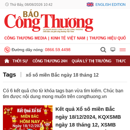
Thứ Bảy, 08/08/2026 10:42
ENGLISH EDITION
CÔNG THƯƠNG MEDIA
KINH TẾ VIỆT NAM
THƯƠNG HIỆU QUỐC 
Đường dây nóng:
0866.59.4498
THỜI SỰ
CÔNG THƯƠNG 24H
QUẢN LÝ THỊ TRƯỜNG
THƯƠNG
Tags
xổ số miền Bắc ngày 18 tháng 12
Có
6
kết quả cho từ khóa tags bạn vừa tìm kiếm. Chúc bạn
tìm được nội dung mong muốn trên
congthuong.vn
Kết quả Xổ số miền Bắc
ngày 18/12/2024, KQXSMB
ngày 18 tháng 12, XSMB