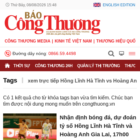
Thứ Bảy, 08/08/2026 15:48
ENGLISH EDITION
CÔNG THƯƠNG MEDIA
KINH TẾ VIỆT NAM
THƯƠNG HIỆU QUỐC 
Đường dây nóng:
0866.59.4498
THỜI SỰ
CÔNG THƯƠNG 24H
QUẢN LÝ THỊ TRƯỜNG
THƯƠNG
Tags
xem trực tiếp Hồng Lĩnh Hà Tĩnh vs Hoàng Anh
Có
1
kết quả cho từ khóa tags bạn vừa tìm kiếm. Chúc bạn
tìm được nội dung mong muốn trên
congthuong.vn
Nhận định bóng đá, dự đoán
tỷ số Hồng Lĩnh Hà Tĩnh và
Hoàng Anh Gia Lai, 17h00