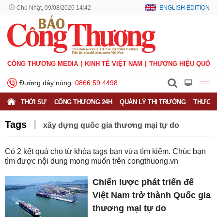
Chủ Nhật, 09/08/2026 14:42
ENGLISH EDITION
CÔNG THƯƠNG MEDIA
KINH TẾ VIỆT NAM
THƯƠNG HIỆU QUỐC 
Đường dây nóng:
0866.59.4498
THỜI SỰ
CÔNG THƯƠNG 24H
QUẢN LÝ THỊ TRƯỜNG
THƯƠNG
Tags
xây dựng quốc gia thương mại tự do
Có
2
kết quả cho từ khóa tags bạn vừa tìm kiếm. Chúc bạn
tìm được nội dung mong muốn trên
congthuong.vn
Chiến lược phát triển để
Việt Nam trở thành Quốc gia
thương mại tự do