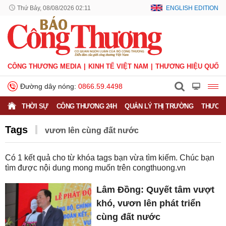
Thứ Bảy, 08/08/2026 02:11
ENGLISH EDITION
CÔNG THƯƠNG MEDIA
KINH TẾ VIỆT NAM
THƯƠNG HIỆU QUỐC 
Đường dây nóng:
0866.59.4498
THỜI SỰ
CÔNG THƯƠNG 24H
QUẢN LÝ THỊ TRƯỜNG
THƯƠNG
Tags
vươn lên cùng đất nước
Có
1
kết quả cho từ khóa tags bạn vừa tìm kiếm. Chúc bạn
tìm được nội dung mong muốn trên
congthuong.vn
Lâm Đồng: Quyết tâm vượt
khó, vươn lên phát triển
cùng đất nước