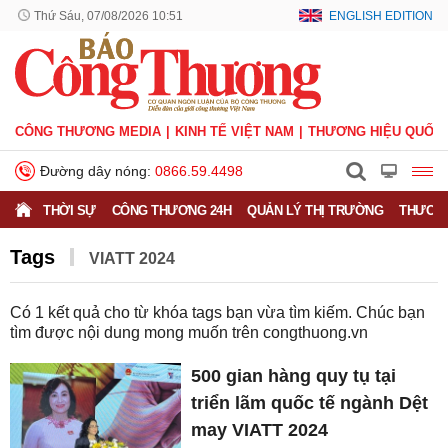
Thứ Sáu, 07/08/2026 10:51
ENGLISH EDITION
CÔNG THƯƠNG MEDIA
KINH TẾ VIỆT NAM
THƯƠNG HIỆU QUỐC 
Đường dây nóng:
0866.59.4498
THỜI SỰ
CÔNG THƯƠNG 24H
QUẢN LÝ THỊ TRƯỜNG
THƯƠNG
Tags
VIATT 2024
Có
1
kết quả cho từ khóa tags bạn vừa tìm kiếm. Chúc bạn
tìm được nội dung mong muốn trên
congthuong.vn
500 gian hàng quy tụ tại
triển lãm quốc tế ngành Dệt
may VIATT 2024