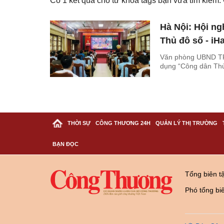
Có
1
kết quả cho từ khóa tags bạn vừa tìm kiếm
Hà Nội: Hội ng
Thủ đô số - iHa
Văn phòng UBND TP.
dụng “Công dân Thủ 
THỜI SỰ
CÔNG THƯƠNG 24H
QUẢN LÝ THỊ TRƯỜNG
BẠN ĐỌC
Tổng biên t
Phó tổng bi