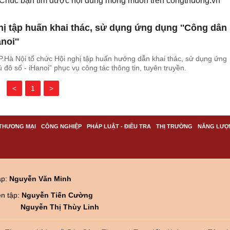
. Chúc bạn tìm được nội dung mong muốn trên
congthuong.vn
hị tập huấn khai thác, sử dụng ứng dụng ''Công dân
noi''
Hà Nội tổ chức Hội nghị tập huấn hướng dẫn khai thác, sử dụng ứng
đô số - iHanoi” phục vụ công tác thông tin, tuyên truyền.
<
1
>
THƯƠNG MẠI
CÔNG NGHIỆP
PHÁP LUẬT - ĐIỀU TRA
THỊ TRƯỜNG
NĂNG LƯỢ
ập:
Nguyễn Văn Minh
ên tập:
Nguyễn Tiến Cường
Nguyễn Thị Thùy Linh