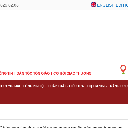
2026 02:06
ENGLISH EDITI
ÔNG TIN
DÂN TỘC TÔN GIÁO
CƠ HỘI GIAO THƯƠNG
THƯƠNG MẠI
CÔNG NGHIỆP
PHÁP LUẬT - ĐIỀU TRA
THỊ TRƯỜNG
NĂNG LƯỢ