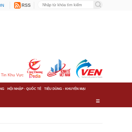
ON
RSS
Tin Khu Vực
NG
HỘI NHẬP - QUỐC TẾ
TIÊU DÙNG - KHUYẾN MẠI