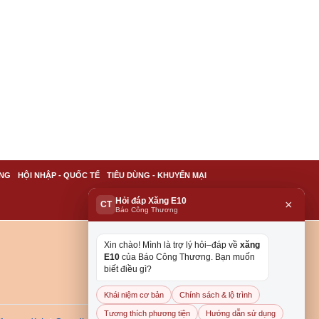
NG
HỘI NHẬP - QUỐC TẾ
TIÊU DÙNG - KHUYẾN MẠI
Hỏi đáp Xăng E10
×
CT
Báo Công Thương
Xin chào! Mình là trợ lý hỏi–đáp về
xăng
E10
của Báo Công Thương. Bạn muốn
biết điều gì?
Khái niệm cơ bản
Chính sách & lộ trình
Tương thích phương tiện
Hướng dẫn sử dụng