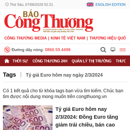
Thứ Sáu, 07/08/2026 02:21
ENGLISH EDITION
CÔNG THƯƠNG MEDIA
KINH TẾ VIỆT NAM
THƯƠNG HIỆU QUỐC 
Đường dây nóng:
0866.59.4498
THỜI SỰ
CÔNG THƯƠNG 24H
QUẢN LÝ THỊ TRƯỜNG
THƯƠNG
Tags
Tỷ giá Euro hôm nay ngày 2/3/2024
Có
1
kết quả cho từ khóa tags bạn vừa tìm kiếm. Chúc bạn
tìm được nội dung mong muốn trên
congthuong.vn
Tỷ giá Euro hôm nay
2/3/2024: Đồng Euro tăng
giảm trái chiều, bán cao