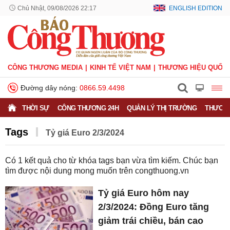
Chủ Nhật, 09/08/2026 22:17
ENGLISH EDITION
CÔNG THƯƠNG MEDIA
KINH TẾ VIỆT NAM
THƯƠNG HIỆU QUỐC 
Đường dây nóng:
0866.59.4498
THỜI SỰ
CÔNG THƯƠNG 24H
QUẢN LÝ THỊ TRƯỜNG
THƯƠNG
Tags
Tỷ giá Euro 2/3/2024
Có
1
kết quả cho từ khóa tags bạn vừa tìm kiếm. Chúc bạn
tìm được nội dung mong muốn trên
congthuong.vn
Tỷ giá Euro hôm nay
2/3/2024: Đồng Euro tăng
giảm trái chiều, bán cao