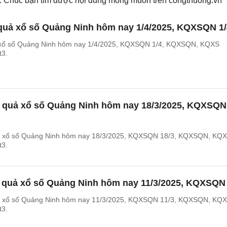
ếm. Chúc bạn tìm được nội dung mong muốn trên
congthuong.vn
 quả xổ số Quảng Ninh hôm nay 1/4/2025, KQXSQN 1/
 xổ số Quảng Ninh hôm nay 1/4/2025, KQXSQN 1/4, KQXSQN, KQXS
t3.
t quả xổ số Quảng Ninh hôm nay 18/3/2025, KQXSQN
ả xổ số Quảng Ninh hôm nay 18/3/2025, KQXSQN 18/3, KQXSQN, KQ
t3.
t quả xổ số Quảng Ninh hôm nay 11/3/2025, KQXSQN
ả xổ số Quảng Ninh hôm nay 11/3/2025, KQXSQN 11/3, KQXSQN, KQ
t3.