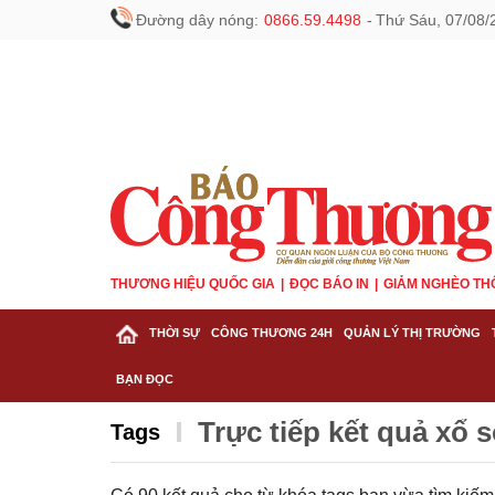
Đường dây nóng:
0866.59.4498
-
Thứ Sáu, 07/08/
THƯƠNG HIỆU QUỐC GIA
ĐỌC BÁO IN
GIẢM NGHÈO TH
THỜI SỰ
CÔNG THƯƠNG 24H
QUẢN LÝ THỊ TRƯỜNG
BẠN ĐỌC
Trực tiếp kết quả xổ
Tags