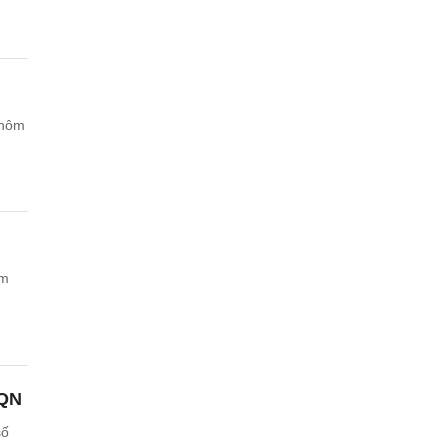
 hôm
ôm
SQN
số