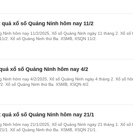
t quả xổ số Quảng Ninh hôm nay 11/2
g Ninh hôm nay 11/2/2025, Xổ số Quảng Ninh ngày 11 tháng 2. Xổ số
1/2. Xổ số Quảng Ninh thứ Ba. XSMB, XSQN 11/2.
 quả xổ số Quảng Ninh hôm nay 4/2
g Ninh hôm nay 4/2/2025, Xổ số Quảng Ninh ngày 4 tháng 2. Xổ số h
2. Xổ số Quảng Ninh thứ Ba. XSMB, XSQN 4/2.
t quả xổ số Quảng Ninh hôm nay 21/1
g Ninh hôm nay 21/1/2025, Xổ số Quảng Ninh ngày 21 tháng 1. Xổ số
1/1. Xổ số Quảng Ninh thứ Ba. XSMB, XSQN 21/1.