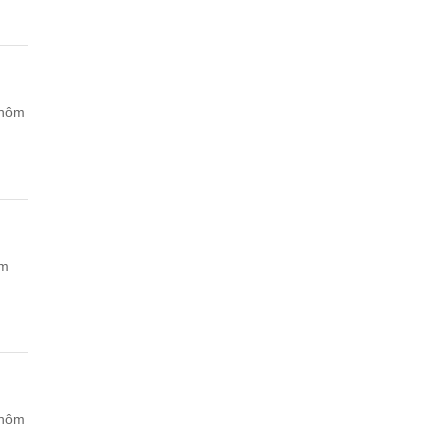
 hôm
ôm
 hôm