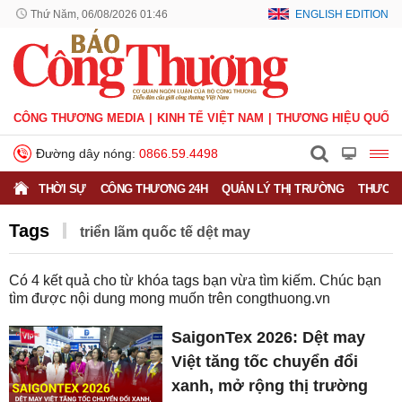
Thứ Năm, 06/08/2026 01:46
ENGLISH EDITION
CÔNG THƯƠNG MEDIA
KINH TẾ VIỆT NAM
THƯƠNG HIỆU QUỐC 
Đường dây nóng:
0866.59.4498
THỜI SỰ
CÔNG THƯƠNG 24H
QUẢN LÝ THỊ TRƯỜNG
THƯƠNG
Tags
triển lãm quốc tế dệt may
Có
4
kết quả cho từ khóa tags bạn vừa tìm kiếm. Chúc bạn
tìm được nội dung mong muốn trên
congthuong.vn
SaigonTex 2026: Dệt may
Việt tăng tốc chuyển đổi
xanh, mở rộng thị trường