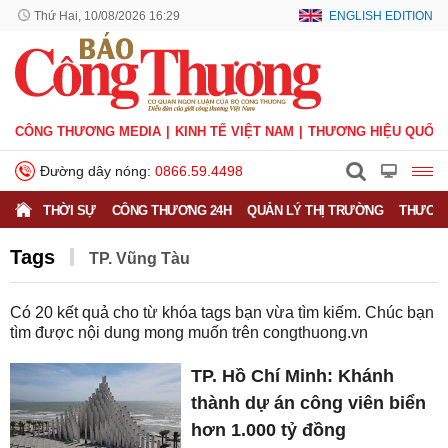
Thứ Hai, 10/08/2026 16:29
ENGLISH EDITION
CÔNG THƯƠNG MEDIA
KINH TẾ VIỆT NAM
THƯƠNG HIỆU QUỐC 
Đường dây nóng:
0866.59.4498
THỜI SỰ
CÔNG THƯƠNG 24H
QUẢN LÝ THỊ TRƯỜNG
THƯƠNG
Tags
TP. Vũng Tàu
Có
20
kết quả cho từ khóa tags bạn vừa tìm kiếm. Chúc bạn
tìm được nội dung mong muốn trên
congthuong.vn
TP. Hồ Chí Minh: Khánh
thành dự án công viên biển
hơn 1.000 tỷ đồng