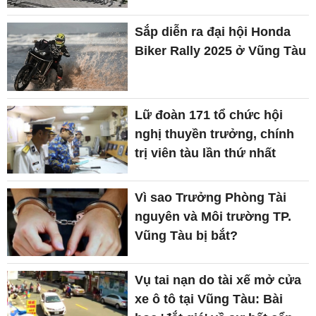
Sắp diễn ra đại hội Honda
Biker Rally 2025 ở Vũng Tàu
Lữ đoàn 171 tổ chức hội
nghị thuyền trưởng, chính
trị viên tàu lần thứ nhất
Vì sao Trưởng Phòng Tài
nguyên và Môi trường TP.
Vũng Tàu bị bắt?
Vụ tai nạn do tài xế mở cửa
xe ô tô tại Vũng Tàu: Bài