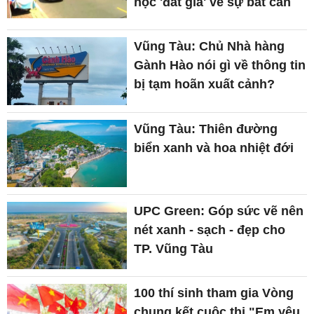
học 'đắt giá' về sự bất cẩn
Vũng Tàu: Chủ Nhà hàng
Gành Hào nói gì về thông tin
bị tạm hoãn xuất cảnh?
Vũng Tàu: Thiên đường
biển xanh và hoa nhiệt đới
UPC Green: Góp sức vẽ nên
nét xanh - sạch - đẹp cho
TP. Vũng Tàu
100 thí sinh tham gia Vòng
chung kết cuộc thi "Em yêu