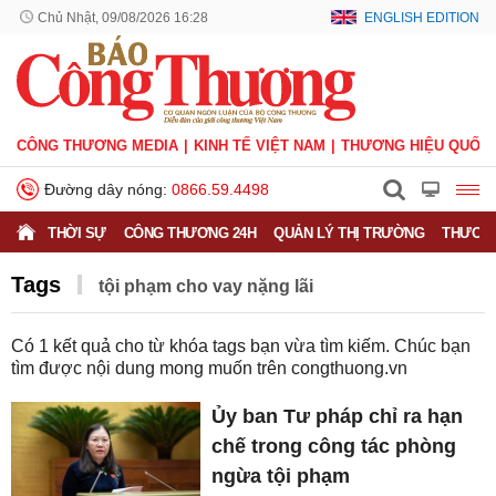
Chủ Nhật, 09/08/2026 16:28
ENGLISH EDITION
CÔNG THƯƠNG MEDIA
KINH TẾ VIỆT NAM
THƯƠNG HIỆU QUỐC 
Đường dây nóng:
0866.59.4498
THỜI SỰ
CÔNG THƯƠNG 24H
QUẢN LÝ THỊ TRƯỜNG
THƯƠNG
Tags
tội phạm cho vay nặng lãi
Có
1
kết quả cho từ khóa tags bạn vừa tìm kiếm. Chúc bạn
tìm được nội dung mong muốn trên
congthuong.vn
Ủy ban Tư pháp chỉ ra hạn
chế trong công tác phòng
ngừa tội phạm