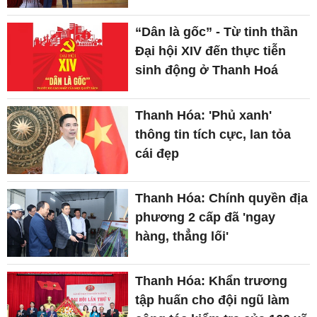
“Dân là gốc” - Từ tinh thần
Đại hội XIV đến thực tiễn
sinh động ở Thanh Hoá
Thanh Hóa: 'Phủ xanh'
thông tin tích cực, lan tỏa
cái đẹp
Thanh Hóa: Chính quyền địa
phương 2 cấp đã 'ngay
hàng, thẳng lối'
Thanh Hóa: Khẩn trương
tập huấn cho đội ngũ làm