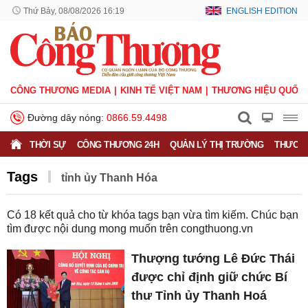
Thứ Bảy, 08/08/2026 16:19
ENGLISH EDITION
CÔNG THƯƠNG MEDIA
KINH TẾ VIỆT NAM
THƯƠNG HIỆU QUỐC 
Đường dây nóng:
0866.59.4498
THỜI SỰ
CÔNG THƯƠNG 24H
QUẢN LÝ THỊ TRƯỜNG
THƯƠNG
Tags
tỉnh ủy Thanh Hóa
Có
18
kết quả cho từ khóa tags bạn vừa tìm kiếm. Chúc bạn
tìm được nội dung mong muốn trên
congthuong.vn
Thượng tướng Lê Đức Thái
được chỉ định giữ chức Bí
thư Tỉnh ủy Thanh Hoá