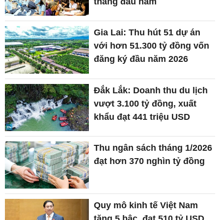
tháng đầu năm
Gia Lai: Thu hút 51 dự án
với hơn 51.300 tỷ đồng vốn
đăng ký đầu năm 2026
Đắk Lắk: Doanh thu du lịch
vượt 3.100 tỷ đồng, xuất
khẩu đạt 441 triệu USD
Thu ngân sách tháng 1/2026
đạt hơn 370 nghìn tỷ đồng
Quy mô kinh tế Việt Nam
tăng 5 bậc, đạt 510 tỷ USD