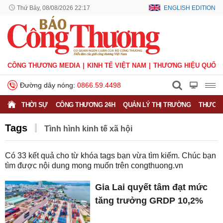
Thứ Bảy, 08/08/2026 22:17
ENGLISH EDITION
CÔNG THƯƠNG MEDIA
KINH TẾ VIỆT NAM
THƯƠNG HIỆU QUỐC 
Đường dây nóng:
0866.59.4498
THỜI SỰ
CÔNG THƯƠNG 24H
QUẢN LÝ THỊ TRƯỜNG
THƯƠNG
Tags
Tình hình kinh tế xã hội
Có
33
kết quả cho từ khóa tags bạn vừa tìm kiếm. Chúc bạn
tìm được nội dung mong muốn trên
congthuong.vn
Gia Lai quyết tâm đạt mức
tăng trưởng GRDP 10,2%