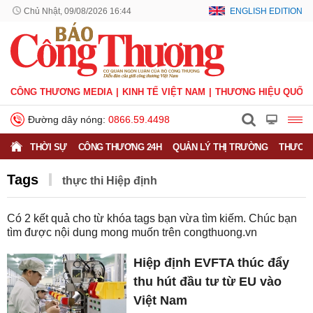
Chủ Nhật, 09/08/2026 16:44
ENGLISH EDITION
CÔNG THƯƠNG MEDIA
KINH TẾ VIỆT NAM
THƯƠNG HIỆU QUỐC 
Đường dây nóng:
0866.59.4498
THỜI SỰ
CÔNG THƯƠNG 24H
QUẢN LÝ THỊ TRƯỜNG
THƯƠNG
Tags
thực thi Hiệp định
Có
2
kết quả cho từ khóa tags bạn vừa tìm kiếm. Chúc bạn
tìm được nội dung mong muốn trên
congthuong.vn
Hiệp định EVFTA thúc đẩy
thu hút đầu tư từ EU vào
Việt Nam