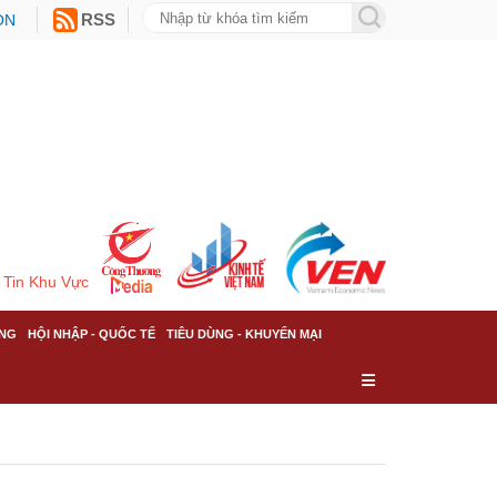
ON
RSS
Tin Khu Vực
NG
HỘI NHẬP - QUỐC TẾ
TIÊU DÙNG - KHUYẾN MẠI