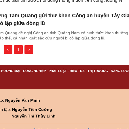
. Chúc bạn tìm được nội dung mong muốn trên
congthuong.vn
ng Tam Quang gửi thư khen Công an huyện Tây Gi
ô lập giữa dòng lũ
m Quang đề nghị Công an tỉnh Quảng Nam có hình thức khen thưởng
ập thể, cá nhân xuất sắc cứu người bị cô lập giữa dòng lũ.
<
1
>
THƯƠNG MẠI
CÔNG NGHIỆP
PHÁP LUẬT - ĐIỀU TRA
THỊ TRƯỜNG
NĂNG LƯỢ
ập:
Nguyễn Văn Minh
ên tập:
Nguyễn Tiến Cường
Nguyễn Thị Thùy Linh