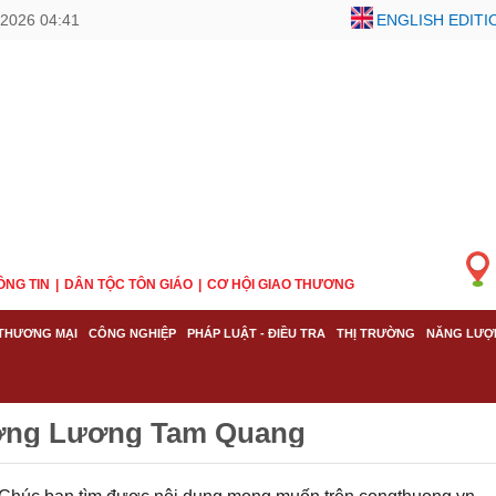
2026 04:41
ENGLISH EDITI
ÔNG TIN
DÂN TỘC TÔN GIÁO
CƠ HỘI GIAO THƯƠNG
THƯƠNG MẠI
CÔNG NGHIỆP
PHÁP LUẬT - ĐIỀU TRA
THỊ TRƯỜNG
NĂNG LƯỢ
ưởng Lương Tam Quang