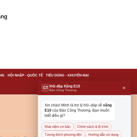
ang
NG
HỘI NHẬP - QUỐC TẾ
TIÊU DÙNG - KHUYẾN MẠI
Hỏi đáp Xăng E10
×
CT
Báo Công Thương
Xin chào! Mình là trợ lý hỏi–đáp về
xăng
E10
của Báo Công Thương. Bạn muốn
biết điều gì?
Khái niệm cơ bản
Chính sách & lộ trình
Tương thích phương tiện
Hướng dẫn sử dụng