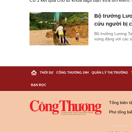
Có
1
kết quả cho từ khóa tags bạn vừa tìm kiếm
Bộ trưởng Lươ
cứu người bị c
Bộ trưởng Lương Ta
xứng đáng với các t
THỜI SỰ
CÔNG THƯƠNG 24H
QUẢN LÝ THỊ TRƯỜNG
BẠN ĐỌC
Tổng biên t
Phó tổng bi