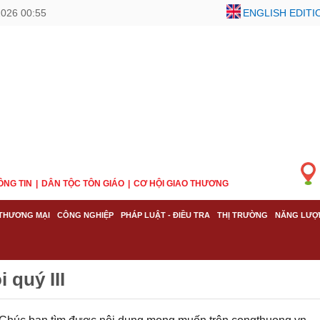
2026 00:55
ENGLISH EDITI
ÔNG TIN
DÂN TỘC TÔN GIÁO
CƠ HỘI GIAO THƯƠNG
THƯƠNG MẠI
CÔNG NGHIỆP
PHÁP LUẬT - ĐIỀU TRA
THỊ TRƯỜNG
NĂNG LƯỢ
 quý III