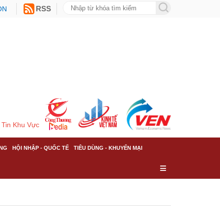
ON
RSS
Tin Khu Vực
NG
HỘI NHẬP - QUỐC TẾ
TIÊU DÙNG - KHUYẾN MẠI