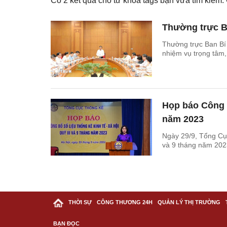
Có
2
kết quả cho từ khóa tags bạn vừa tìm kiếm
Thường trực Ba
Thường trực Ban Bí t
nhiệm vụ trọng tâm,
Họp báo Công bố
năm 2023
Ngày 29/9, Tổng Cục
và 9 tháng năm 202
THỜI SỰ
CÔNG THƯƠNG 24H
QUẢN LÝ THỊ TRƯỜNG
BẠN ĐỌC