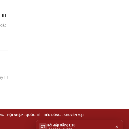
III
 các
ý III
NG
HỘI NHẬP - QUỐC TẾ
TIÊU DÙNG - KHUYẾN MẠI
Hỏi đáp Xăng E10
×
CT
Báo Công Thương