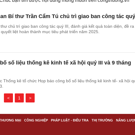
. Chúc bạn tìm được nội dung mong muốn trên
congthuong.vn
n Bí thư Trần Cẩm Tú chủ trì giao ban công tác quý 
hư chủ trì giao ban công tác quý III, đánh giá kết quả toàn diện, đề ra
 quyết liệt hoàn thành mục tiêu phát triển năm 2025.
 số liệu thống kê kinh tế xã hội quý III và 9 tháng
 Thống kê tổ chức Họp báo công bố số liệu thống kê kinh tế- xã hội qu
3.
<
1
>
THƯƠNG MẠI
CÔNG NGHIỆP
PHÁP LUẬT - ĐIỀU TRA
THỊ TRƯỜNG
NĂNG LƯỢ