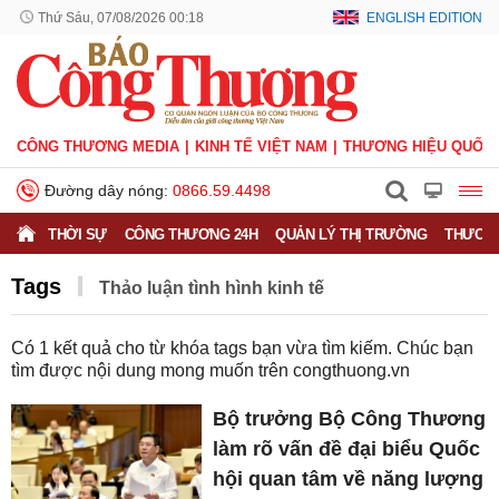
Thứ Sáu, 07/08/2026 00:18
ENGLISH EDITION
CÔNG THƯƠNG MEDIA
KINH TẾ VIỆT NAM
THƯƠNG HIỆU QUỐC 
Đường dây nóng:
0866.59.4498
THỜI SỰ
CÔNG THƯƠNG 24H
QUẢN LÝ THỊ TRƯỜNG
THƯƠNG
Tags
Thảo luận tình hình kinh tế
Có
1
kết quả cho từ khóa tags bạn vừa tìm kiếm. Chúc bạn
tìm được nội dung mong muốn trên
congthuong.vn
Bộ trưởng Bộ Công Thương
làm rõ vấn đề đại biểu Quốc
hội quan tâm về năng lượng