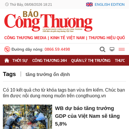
Thứ Bảy, 08/08/2026 18:21
ENGLISH EDITION
CÔNG THƯƠNG MEDIA
KINH TẾ VIỆT NAM
THƯƠNG HIỆU QUỐC 
Đường dây nóng:
0866.59.4498
THỜI SỰ
CÔNG THƯƠNG 24H
QUẢN LÝ THỊ TRƯỜNG
THƯƠNG
Tags
tăng trưởng ổn định
Có
10
kết quả cho từ khóa tags bạn vừa tìm kiếm. Chúc bạn
tìm được nội dung mong muốn trên
congthuong.vn
WB dự báo tăng trưởng
GDP của Việt Nam sẽ tăng
5,8%