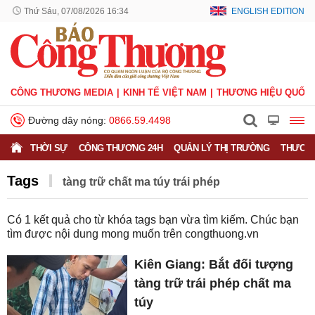
Thứ Sáu, 07/08/2026 16:34
ENGLISH EDITION
CÔNG THƯƠNG MEDIA
KINH TẾ VIỆT NAM
THƯƠNG HIỆU QUỐC 
Đường dây nóng:
0866.59.4498
THỜI SỰ
CÔNG THƯƠNG 24H
QUẢN LÝ THỊ TRƯỜNG
THƯƠNG
Tags
tàng trữ chất ma túy trái phép
Có
1
kết quả cho từ khóa tags bạn vừa tìm kiếm. Chúc bạn
tìm được nội dung mong muốn trên
congthuong.vn
Kiên Giang: Bắt đối tượng
tàng trữ trái phép chất ma
túy