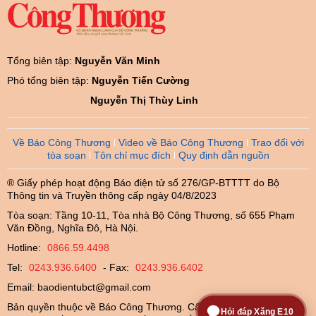
Tổng biên tập:
Nguyễn Văn Minh
Phó tổng biên tập:
Nguyễn Tiến Cường
Nguyễn Thị Thùy Linh
Về Báo Công Thương
Video về Báo Công Thương
Trao đổi với
tòa soạn
Tôn chỉ mục đích
Quy định dẫn nguồn
® Giấy phép hoạt động Báo điện tử số 276/GP-BTTTT do Bộ
Thông tin và Truyền thông cấp ngày 04/8/2023
Tòa soạn: Tầng 10-11, Tòa nhà Bộ Công Thương, số 655 Phạm
Văn Đồng, Nghĩa Đô, Hà Nội.
Hotline:
0866.59.4498
Tel:
0243.936.6400
- Fax:
0243.936.6402
Email:
baodientubct@gmail.com
Bản quyền thuộc về Báo Công Thương. Cấm sao chép dưới mọi
Hỏi đáp Xăng E10