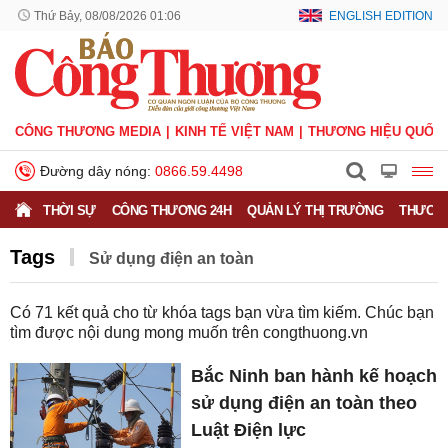
Thứ Bảy, 08/08/2026 01:06
ENGLISH EDITION
CÔNG THƯƠNG MEDIA
KINH TẾ VIỆT NAM
THƯƠNG HIỆU QUỐC 
Đường dây nóng:
0866.59.4498
THỜI SỰ
CÔNG THƯƠNG 24H
QUẢN LÝ THỊ TRƯỜNG
THƯƠNG
Tags
Sử dụng điện an toàn
Có
71
kết quả cho từ khóa tags bạn vừa tìm kiếm. Chúc bạn
tìm được nội dung mong muốn trên
congthuong.vn
Bắc Ninh ban hành kế hoạch
sử dụng điện an toàn theo
Luật Điện lực