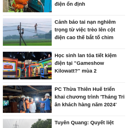
điện ổn định
Cảnh báo tai nạn nghiêm
trọng từ việc trèo lên cột
điện cao thế bắt tổ chim
Học sinh lan tỏa tiết kiệm
điện tại "Gameshow
Kilowatt?" mùa 2
PC Thừa Thiên Huế triển
khai chương trình 'Tháng Tri
ân khách hàng năm 2024'
Tuyên Quang: Quyết liệt