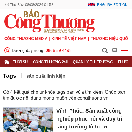
Thứ Bảy, 08/08/2026 01:52
ENGLISH EDITION
CÔNG THƯƠNG MEDIA
KINH TẾ VIỆT NAM
THƯƠNG HIỆU QUỐC 
Đường dây nóng:
0866.59.4498
THỜI SỰ
CÔNG THƯƠNG 24H
QUẢN LÝ THỊ TRƯỜNG
THƯƠNG
Tags
sản xuất linh kiện
Có
4
kết quả cho từ khóa tags bạn vừa tìm kiếm. Chúc bạn
tìm được nội dung mong muốn trên
congthuong.vn
Vĩnh Phúc: Sản xuất công
nghiệp phục hồi và duy trì
tăng trưởng tích cực