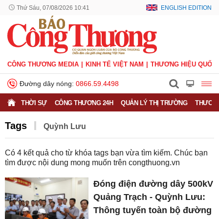
Thứ Sáu, 07/08/2026 10:41
ENGLISH EDITION
CÔNG THƯƠNG MEDIA
KINH TẾ VIỆT NAM
THƯƠNG HIỆU QUỐC 
Đường dây nóng:
0866.59.4498
THỜI SỰ
CÔNG THƯƠNG 24H
QUẢN LÝ THỊ TRƯỜNG
THƯƠNG
Tags
Quỳnh Lưu
Có
4
kết quả cho từ khóa tags bạn vừa tìm kiếm. Chúc bạn
tìm được nội dung mong muốn trên
congthuong.vn
Đóng điện đường dây 500kV
Quảng Trạch - Quỳnh Lưu:
Thông tuyến toàn bộ đường