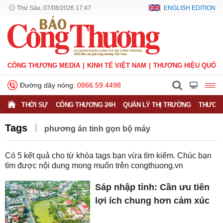
Thứ Sáu, 07/08/2026 17:47
ENGLISH EDITION
CÔNG THƯƠNG MEDIA
KINH TẾ VIỆT NAM
THƯƠNG HIỆU QUỐC 
Đường dây nóng:
0866.59.4498
THỜI SỰ
CÔNG THƯƠNG 24H
QUẢN LÝ THỊ TRƯỜNG
THƯƠNG
Tags
phương án tinh gọn bộ máy
Có
5
kết quả cho từ khóa tags bạn vừa tìm kiếm. Chúc bạn
tìm được nội dung mong muốn trên
congthuong.vn
Sáp nhập tỉnh: Cần ưu tiên
lợi ích chung hơn cảm xúc