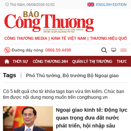
Thứ Năm, 06/08/2026 02:02
ENGLISH EDITION
CÔNG THƯƠNG MEDIA
KINH TẾ VIỆT NAM
THƯƠNG HIỆU QUỐC 
Đường dây nóng:
0866.59.4498
THỜI SỰ
CÔNG THƯƠNG 24H
QUẢN LÝ THỊ TRƯỜNG
THƯƠNG
Tags
Phó Thủ tướng, Bộ trưởng Bộ Ngoại giao
Có
5
kết quả cho từ khóa tags bạn vừa tìm kiếm. Chúc bạn
tìm được nội dung mong muốn trên
congthuong.vn
Ngoại giao kinh tế: Động lực
quan trọng đưa đất nước
phát triển, hội nhập sâu