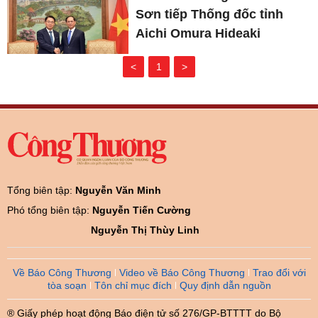
Sơn tiếp Thống đốc tỉnh
Aichi Omura Hideaki
<
1
>
Tổng biên tập:
Nguyễn Văn Minh
Phó tổng biên tập:
Nguyễn Tiến Cường
Nguyễn Thị Thùy Linh
Về Báo Công Thương
Video về Báo Công Thương
Trao đổi với
tòa soạn
Tôn chỉ mục đích
Quy định dẫn nguồn
® Giấy phép hoạt động Báo điện tử số 276/GP-BTTTT do Bộ