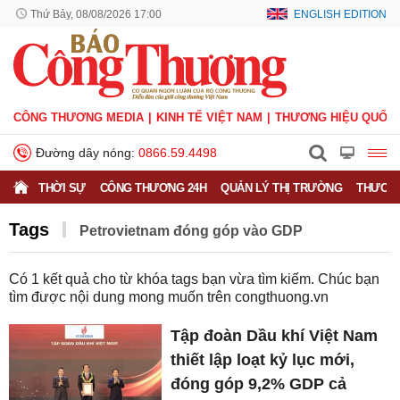
Thứ Bảy, 08/08/2026 17:00
ENGLISH EDITION
CÔNG THƯƠNG MEDIA
KINH TẾ VIỆT NAM
THƯƠNG HIỆU QUỐC 
Đường dây nóng:
0866.59.4498
THỜI SỰ
CÔNG THƯƠNG 24H
QUẢN LÝ THỊ TRƯỜNG
THƯƠNG
Tags
Petrovietnam đóng góp vào GDP
Có
1
kết quả cho từ khóa tags bạn vừa tìm kiếm. Chúc bạn
tìm được nội dung mong muốn trên
congthuong.vn
Tập đoàn Dầu khí Việt Nam
thiết lập loạt kỷ lục mới,
đóng góp 9,2% GDP cả