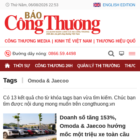
Thứ Năm, 06/08/2026 22:53
ENGLISH EDITION
CÔNG THƯƠNG MEDIA
KINH TẾ VIỆT NAM
THƯƠNG HIỆU QUỐC 
Đường dây nóng:
0866.59.4498
THỜI SỰ
CÔNG THƯƠNG 24H
QUẢN LÝ THỊ TRƯỜNG
THƯƠNG
Tags
Omoda & Jaecoo
Có
13
kết quả cho từ khóa tags bạn vừa tìm kiếm. Chúc bạn
tìm được nội dung mong muốn trên
congthuong.vn
Doanh số tăng 153%,
Omoda & Jaecoo hướng
mốc một triệu xe toàn cầu