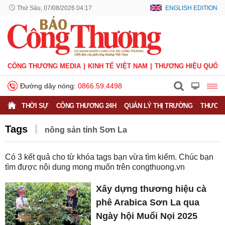
Thứ Sáu, 07/08/2026 04:17
ENGLISH EDITION
CÔNG THƯƠNG MEDIA
KINH TẾ VIỆT NAM
THƯƠNG HIỆU QUỐC 
Đường dây nóng:
0866.59.4498
THỜI SỰ
CÔNG THƯƠNG 24H
QUẢN LÝ THỊ TRƯỜNG
THƯƠNG
Tags
nông sản tỉnh Sơn La
Có
3
kết quả cho từ khóa tags bạn vừa tìm kiếm. Chúc bạn
tìm được nội dung mong muốn trên
congthuong.vn
Xây dựng thương hiệu cà
phê Arabica Sơn La qua
Ngày hội Muổi Nọi 2025