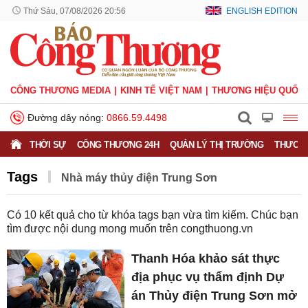
Thứ Sáu, 07/08/2026 20:56
ENGLISH EDITION
CÔNG THƯƠNG MEDIA
KINH TẾ VIỆT NAM
THƯƠNG HIỆU QUỐC 
Đường dây nóng:
0866.59.4498
THỜI SỰ
CÔNG THƯƠNG 24H
QUẢN LÝ THỊ TRƯỜNG
THƯƠNG
Tags
Nhà máy thủy điện Trung Sơn
Có
10
kết quả cho từ khóa tags bạn vừa tìm kiếm. Chúc bạn
tìm được nội dung mong muốn trên
congthuong.vn
Thanh Hóa khảo sát thực
địa phục vụ thẩm định Dự
án Thủy điện Trung Sơn mở